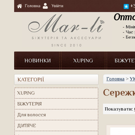
+3
Головна
Увійти
Опто
- Мін
- Час 
- Без
НОВИНКИ
XUPING
БІЖУТЕ
Головна
>
У
КАТЕГОРІЇ
Сережк
XUPING
БІЖУТЕРІЯ
Показувати:
Для волосся
ДИТЯЧЕ