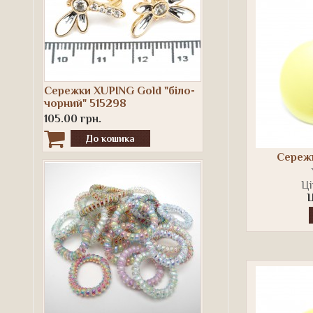
Сережки XUPING Gold "біло-
чорний" 515298
105.00 грн.
Сережк
Ці
Ц