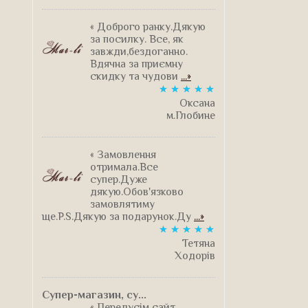
« Доброго ранку.Дякую
за посилку. Все, як
завжди,бездоганно.
Вдячна за приємну
скидку та чудови
...»
Оксана
м.Глобине
« Замовлення
отримала.Все
супер.Дуже
дякую.Обов'язково
замовлятиму
ще.P.S.Дякую за подарунок.Ду
...»
Тетяна
Ходорів
Супер-магазин, су...
« Передусім сайт