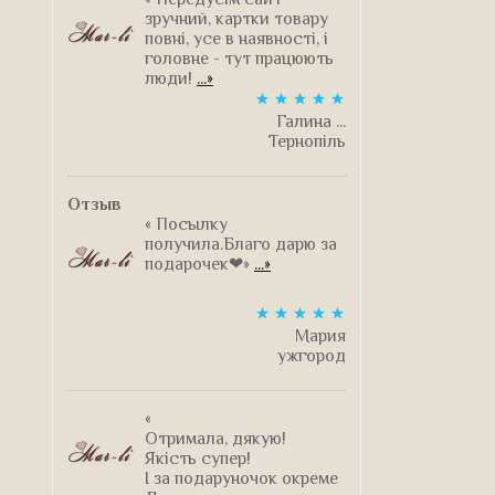
зручний, картки товару
повні, усе в наявності, і
головне - тут працюють
люди!
...»
Галина ...
Тернопіль
Отзыв
« Посылку
получила.Благо дарю за
подарочек❤»
...»
Мария
ужгород
«
Отримала, дякую!
Якість супер!
І за подаруночок окреме