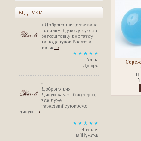
ВІДГУКИ
« Доброго дня ,отримала
посилку .Дуже дякую ,за
безкоштовну доставку
та подарунок.Вражена
,вваж
...»
Аліна
Сережк
Дніпро
Ці
Ц
«
Доброго дня.
Дякую вам за біжутерію,
все дуже
гарне(smiley)окремо
дякую,
...»
Наталія
м.Шумськ