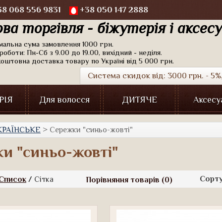
8 068 556 9831
+38 050 147 2888
ва торгівля - біжутерія і аксес
імальна сума замовлення 1000 грн.
роботи: Пн-Сб з 9.00 до 19.00, вихідний - неділя.
коштовна доставка товару по Україні від 5 000 грн.
Система скидок від: 3000 грн. - 5%, 
РІЯ
Для волосся
ДИТЯЧЕ
Аксесу
КРАЇНСЬКЕ
> Сережки "синьо-жовті"
и "синьо-жовті"
Сорт
Список
/
Сітка
Порівняння товарів (0)