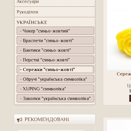
Аксесуари
Рукоділля
УКРАЇНСЬКЕ
- Чокер "синьо-жовтий"
- Браслети "синьо-жовті"
- Бантики "синьо-жовті"
- Перстні "синьо-жовті"
- Сережки "синьо-жовті"
Сережк
- Обручі "українська символіка"
Ці
- XUPING "символіка"
- Заколки "українська символіка"
РЕКОМЕНДОВАНІ