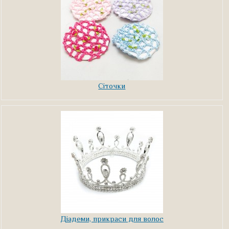
Сіточки
Діадеми, прикраси для волос