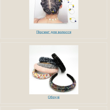
Пірсинг для волосся
Обручі