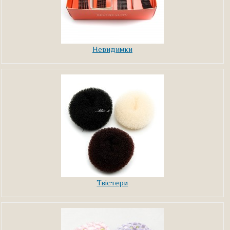
Невидимки
Твістери