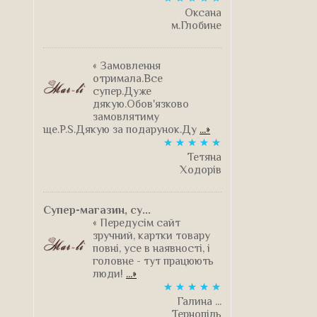
Оксана
м.Глобине
« Замовлення
отримала.Все
супер.Дуже
дякую.Обов'язково
замовлятиму
ще.P.S.Дякую за подарунок.Ду
...»
Тетяна
Ходорів
Супер-магазин, су...
« Передусім сайт
зручний, картки товару
повні, усе в наявності, і
головне - тут працюють
люди!
...»
Галина ...
Тернопіль