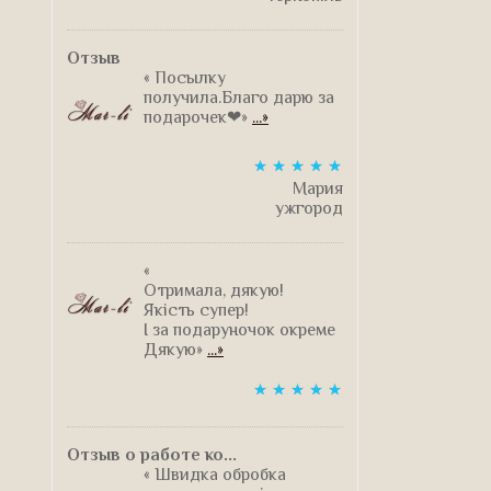
Отзыв
« Посылку
получила.Благо дарю за
подарочек❤»
...»
Мария
ужгород
«
Отримала, дякую!
Якість супер!
І за подаруночок окреме
Дякую»
...»
Отзыв о работе ко...
« Швидка обробка