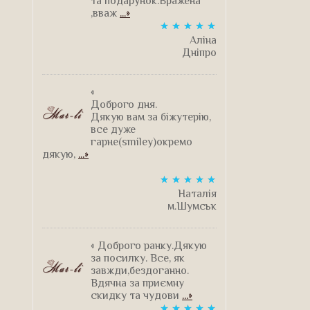
та подарунок.Вражена
,вваж
...»
Аліна
Дніпро
«
Доброго дня.
Дякую вам за біжутерію,
все дуже
гарне(smiley)окремо
дякую,
...»
Наталія
м.Шумськ
« Доброго ранку.Дякую
за посилку. Все, як
завжди,бездоганно.
Вдячна за приємну
скидку та чудови
...»