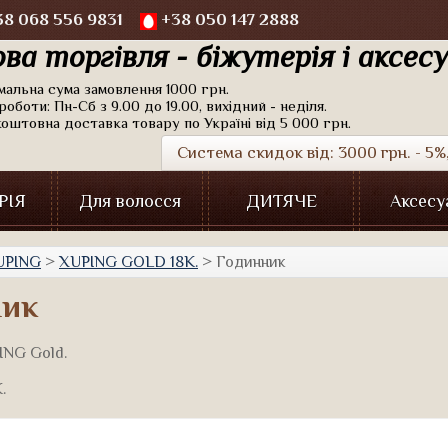
8 068 556 9831
+38 050 147 2888
ва торгівля - біжутерія і аксес
імальна сума замовлення 1000 грн.
роботи: Пн-Сб з 9.00 до 19.00, вихідний - неділя.
коштовна доставка товару по Україні від 5 000 грн.
Система скидок від: 3000 грн. - 5%, 
РІЯ
Для волосся
ДИТЯЧЕ
Аксесу
UPING
>
XUPING GOLD 18К.
> Годинник
ник
ING Gold.
.