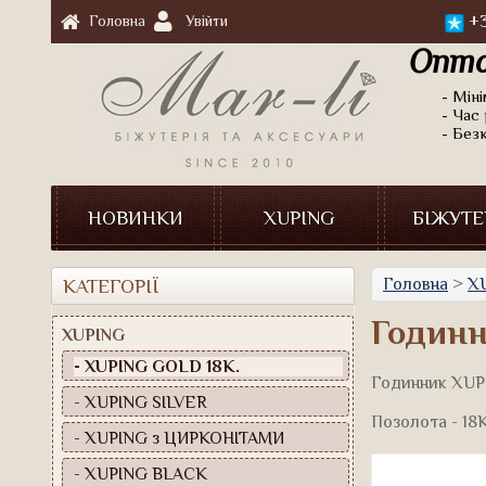
+3
Головна
Увійти
Опто
- Мін
- Час 
- Без
НОВИНКИ
XUPING
БІЖУТЕ
Головна
>
X
КАТЕГОРІЇ
Годин
XUPING
- XUPING GOLD 18К.
Годинник XUP
- XUPING SILVER
Позолота - 18К
- XUPING з ЦИРКОНІТАМИ
- XUPING BLACK