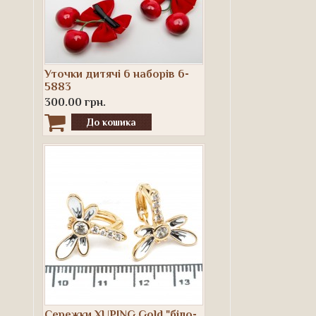
Уточки дитячі 6 наборів 6-
5883
300.00 грн.
Сережки XUPING Gold "біло-