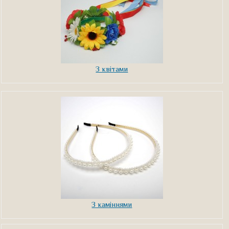
З квітами
З каміннями