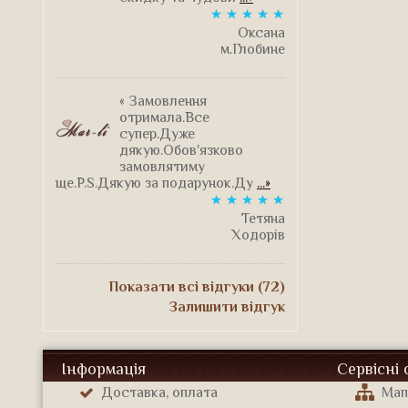
Оксана
м.Глобине
« Замовлення
отримала.Все
супер.Дуже
дякую.Обов'язково
замовлятиму
ще.P.S.Дякую за подарунок.Ду
...»
Тетяна
Ходорів
Показати всі відгуки (72)
Залишити відгук
Інформація
Сервісні
Доставка, оплата
Мап