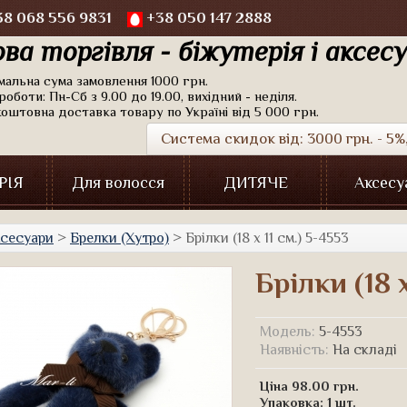
8 068 556 9831
+38 050 147 2888
ва торгівля - біжутерія і аксес
імальна сума замовлення 1000 грн.
роботи: Пн-Сб з 9.00 до 19.00, вихідний - неділя.
коштовна доставка товару по Україні від 5 000 грн.
Система скидок від: 3000 грн. - 5%, 
РІЯ
Для волосся
ДИТЯЧЕ
Аксесу
сесуари
>
Брелки (Хутро)
> Брілки (18 х 11 см.) 5-4553
Брілки (18 х
Модель:
5-4553
Наявність:
На складі
Ціна 98.00 грн.
Упаковка:
1 шт.