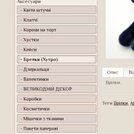
Аксесуари
- Квіти штучні
- Клатчі
- Корони на торт
- Хустки
- Кейси
- Брелки (Хутро)
- Дзеркальця
Опис
Ві
- Валентинки
Брілки.
- ВЕЛИКОДНІЙ ДЕКОР
- Коробки
Теги
Брілки
,
А
- Косметички
- Мішечки з тканини
- Пакети паперові