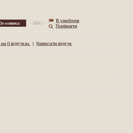
В улюблені
- АБО -
Порівняти
на 0 відгуках.
|
Написати відгук