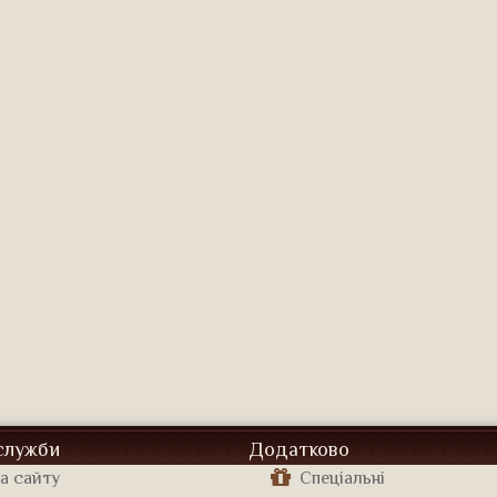
 служби
Додатково
а сайту
Спеціальні