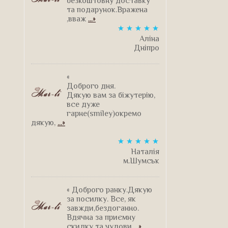
безкоштовну доставку
та подарунок.Вражена
,вваж
...»
Аліна
Дніпро
«
Доброго дня.
Дякую вам за біжутерію,
все дуже
гарне(smiley)окремо
дякую,
...»
Наталія
м.Шумськ
« Доброго ранку.Дякую
за посилку. Все, як
завжди,бездоганно.
Вдячна за приємну
скидку та чудови
...»