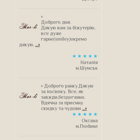
«
Доброго дня.
Дякую вам за біжутерію,
все дуже
гарне(smiley)окремо
дякую,
...»
Наталія
м.Шумськ
« Доброго ранку.Дякую
за посилку. Все, як
завжди,бездоганно.
Вдячна за приємну
скидку та чудови
...»
Оксана
м.Глобине