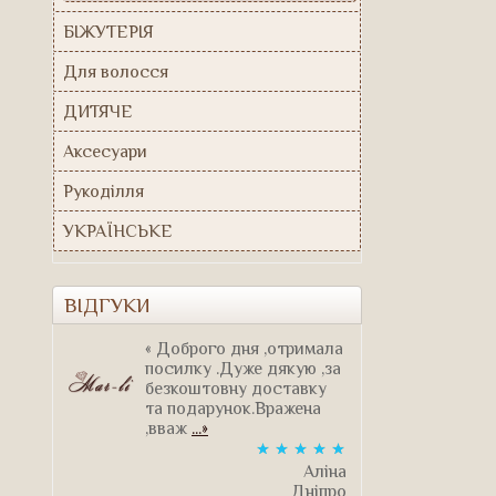
БІЖУТЕРІЯ
Для волосся
ДИТЯЧЕ
Аксесуари
Рукоділля
УКРАЇНСЬКЕ
ВІДГУКИ
« Доброго дня ,отримала
посилку .Дуже дякую ,за
безкоштовну доставку
та подарунок.Вражена
,вваж
...»
Аліна
Дніпро