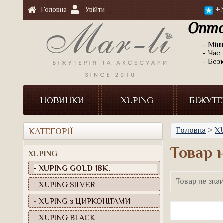
+3
Головна
Увійти
Опто
- Мін
- Час 
- Без
НОВИНКИ
XUPING
БІЖУТЕ
Головна
>
X
КАТЕГОРІЇ
Товар 
XUPING
- XUPING GOLD 18К.
Товар не зна
- XUPING SILVER
- XUPING з ЦИРКОНІТАМИ
- XUPING BLACK