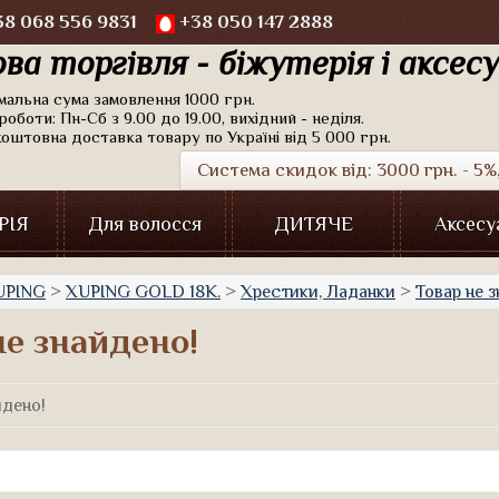
8 068 556 9831
+38 050 147 2888
ва торгівля - біжутерія і аксес
імальна сума замовлення 1000 грн.
роботи: Пн-Сб з 9.00 до 19.00, вихідний - неділя.
коштовна доставка товару по Україні від 5 000 грн.
Система скидок від: 3000 грн. - 5%, 
РІЯ
Для волосся
ДИТЯЧЕ
Аксесу
UPING
>
XUPING GOLD 18К.
>
Хрестики, Ладанки
>
Товар не 
не знайдено!
йдено!